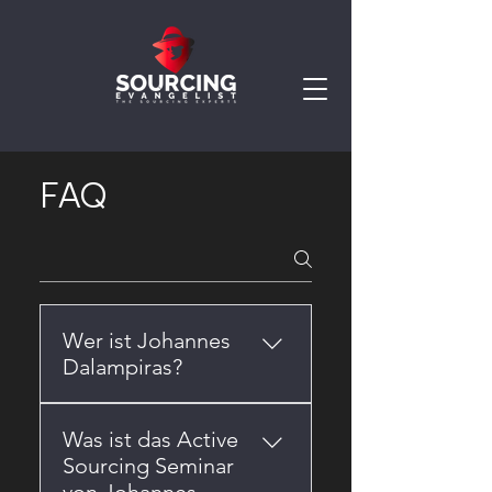
FAQ
Wer ist Johannes
Dalampiras?
Johannes Dalampiras ist
Was ist das Active
erfahrener Active Sourcing
Sourcing Seminar
Trainer und Recruiting-